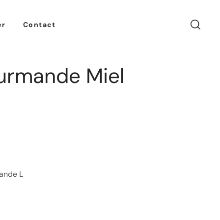
er
Contact
urmande Miel
ande L