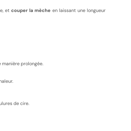
de, et
couper la m
è
che
en laissant une longueur
de manière prolongée.
haleur.
lures de cire.