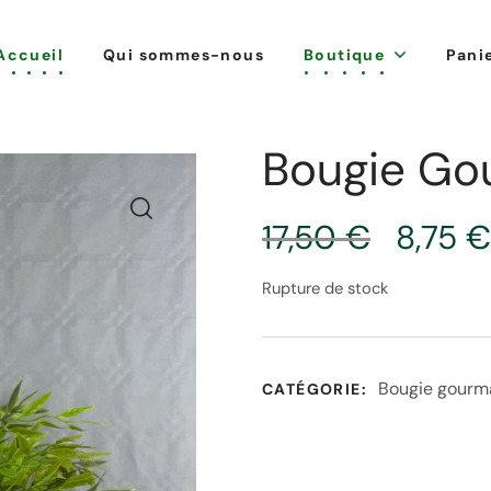
Accueil
Qui sommes-nous
Boutique
Pani
Bougie Go
17,50
€
8,75
€
Rupture de stock
Bougie gourm
CATÉGORIE: